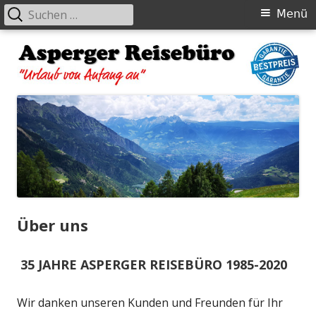
Suchen
Primäres
Menü
nach:
Menü
Springe
zum
Inhalt
Asperger Reisebüro
Urlaub von Anfang an
Über uns
35 JAHRE ASPERGER REISEBÜRO 1985-2020
Wir danken unseren Kunden und Freunden für Ihr