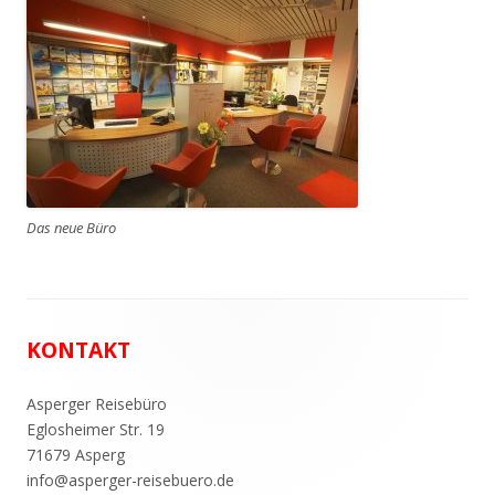
Das neue Büro
Footer
KONTAKT
Inhalt
Asperger Reisebüro
Eglosheimer Str. 19
71679 Asperg
info@asperger-reisebuero.de